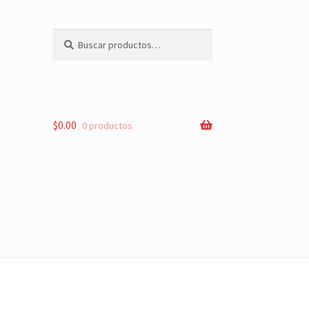
Buscar
Buscar
por:
$
0.00
0 productos