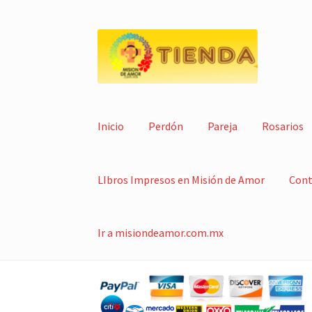
Ir
Ir
a
al
la
contenido
navegación
Inicio
Perdón
Pareja
Rosarios
LIbros Impresos en Misión de Amor
Cont
Ir a misiondeamor.com.mx