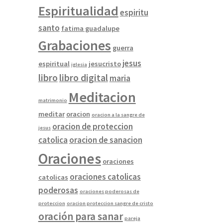
Espiritualidad
espiritu
santo
fatima guadalupe
Grabaciones
guerra
jesus
espiritual
jesucristo
iglesia
libro
libro digital
maria
Meditacion
matrimonio
meditar
oracion
oracion a la sangre de
oracion de proteccion
jesus
catolica
oracion de sanacion
Oraciones
oraciones
oraciones catolicas
catolicas
poderosas
oraciones poderosas de
proteccion
oracion proteccion sangre de cristo
oración para sanar
pareja