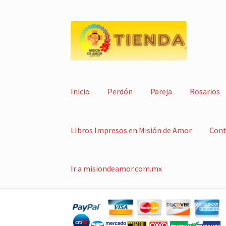
Ir
Ir
a
al
la
contenido
navegación
Inicio
Perdón
Pareja
Rosarios
LIbros Impresos en Misión de Amor
Cont
Ir a misiondeamor.com.mx