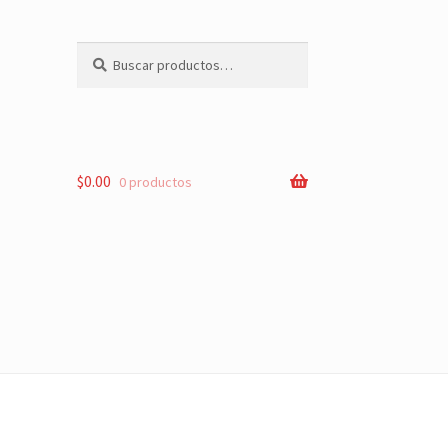
Buscar
Buscar
por:
$
0.00
0 productos