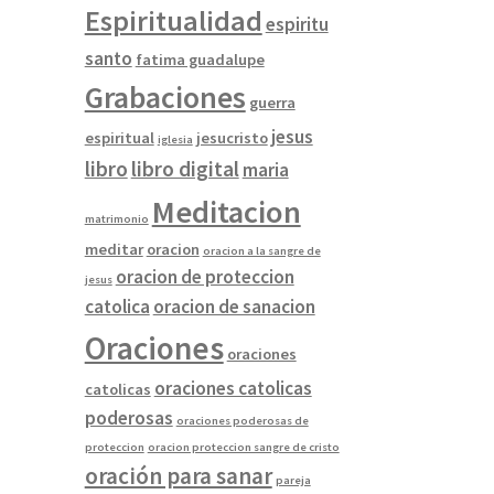
Espiritualidad
espiritu
santo
fatima guadalupe
Grabaciones
guerra
jesus
espiritual
jesucristo
iglesia
libro
libro digital
maria
Meditacion
matrimonio
meditar
oracion
oracion a la sangre de
oracion de proteccion
jesus
catolica
oracion de sanacion
Oraciones
oraciones
oraciones catolicas
catolicas
poderosas
oraciones poderosas de
proteccion
oracion proteccion sangre de cristo
oración para sanar
pareja